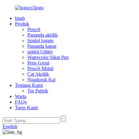
Imah
Produk
Pencét
Pananda akrilik
Spidol logam
Pananda kapur
spidol Glitter
Watercolor Sikat Pen
Pens Grout
Pencét Mobil
Cat Akrilik
Ngaduruk Kai
Tentang Kami
Tur Pabrik
Warta
FAQs
Taros Kami
English