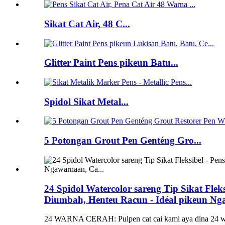
Sikat Cat Air, 48 C...
Glitter Paint Pens pikeun Batu...
Spidol Sikat Metal...
5 Potongan Grout Pen Genténg Gro...
24 Spidol Watercolor sareng Tip Sikat Fle
Diumbah, Henteu Racun - Idéal pikeun Ngaw
24 WARNA CERAH: Pulpen cat cai kami aya dina 24 warna