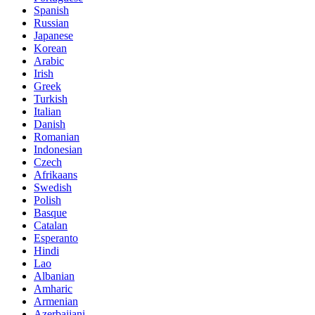
Spanish
Russian
Japanese
Korean
Arabic
Irish
Greek
Turkish
Italian
Danish
Romanian
Indonesian
Czech
Afrikaans
Swedish
Polish
Basque
Catalan
Esperanto
Hindi
Lao
Albanian
Amharic
Armenian
Azerbaijani