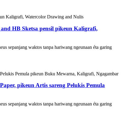
 and HB Sketsa pensil pikeun Kaligrafi,
eus sepanjang waktos tanpa hariwang ngeunaan éta garing
aper, pikeun Artis sareng Pelukis Pemula
eus sepanjang waktos tanpa hariwang ngeunaan éta garing