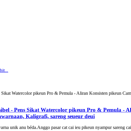
ksibel - Pens Sikat Watercolor pikeun Pro & Pemula - 
arnaan, Kaligrafi, sareng seueur deui
 unik anu béda.Anggo pasar cat cai ieu pikeun nyampur sareng cai s