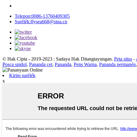
Telepon:
0086-13760409305
Surélék:
flysea668@sina.cn
© Hak Cipta - 2019-2023 : Sadaya Hak Ditangtayungan.
Peta situs
-
Posca spidol
,
Pananda cet
,
Pananda
,
Pens Warna
,
Pananda permanén
Kirim surélék
x