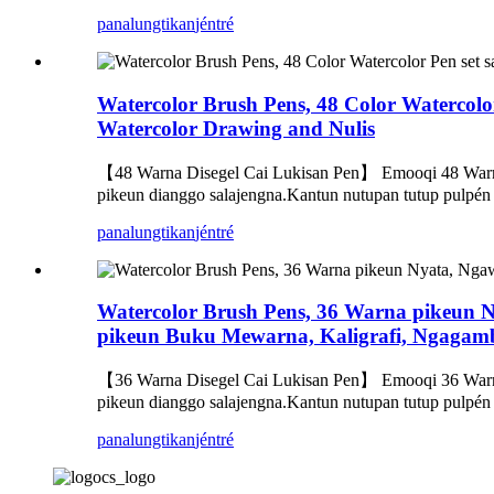
panalungtikan
jéntré
Watercolor Brush Pens, 48 ​​Color Watercol
Watercolor Drawing and Nulis
【48 Warna Disegel Cai Lukisan Pen】 Emooqi 48 Warna W
pikeun dianggo salajengna.Kantun nutupan tutup pulpén 
panalungtikan
jéntré
Watercolor Brush Pens, 36 Warna pikeun N
pikeun Buku Mewarna, Kaligrafi, Ngagam
【36 Warna Disegel Cai Lukisan Pen】 Emooqi 36 Warna W
pikeun dianggo salajengna.Kantun nutupan tutup pulpén 
panalungtikan
jéntré